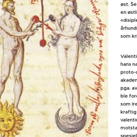
S
øst.
e
en østl
«disipl
århund
som kr
Valent
hans na
proto-
akadem
pga. av
ble fo
som Ir
krafti
valent
motsta
spesie