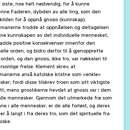
t siste, noe helt nødvendig, for å kunne
enne Faderen, dybden av alle ting, som den
kilden for å oppnå gnosis (kunnskap).
inianerne trodde at oppnåelsen og deltagelsen
ne kunnskapen av det individuelle mennesket,
adde positive konsekvenser innenfor den
selle orden, og bidro derfor til å gjenopprette
orden, og den gnosis, ikke tro, var nøkkelen til
rsonlige frelse. Klement skrev, at
inianerne anså katolske kristne som «enkle»
ker, fordi disse tilskrev troen som sitt viktigste
utt, mens gnostikerne hevdet at gnosis var i dem
i alle mennesker. Gjennom det utmerkede frø som
nne i alle mennesker, er de alle forløst, og deres
er å langt i fra deres tro, som det spirituelle fra
siske.