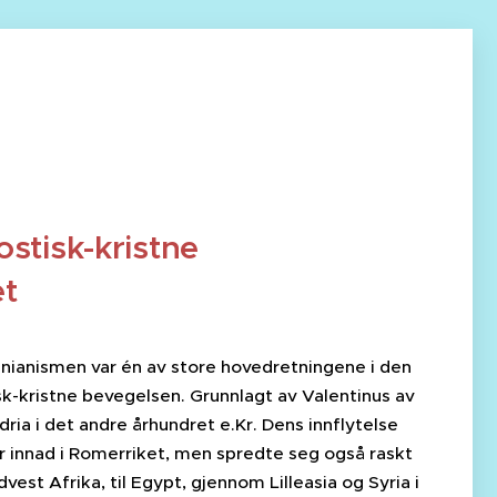
ostisk-kristne
et
inianismen var én av store hovedretningene i den
sk-kristne bevegelsen. Grunnlagt av Valentinus av
ria i det andre århundret e.Kr. Dens innflytelse
or innad i Romerriket, men spredte seg også raskt
dvest Afrika, til Egypt, gjennom Lilleasia og Syria i