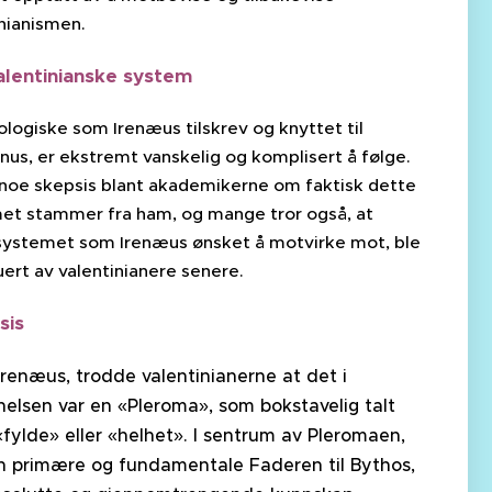
inianismen.
alentinianske system
logiske som Irenæus tilskrev og knyttet til
nus, er ekstremt vanskelig og komplisert å følge.
 noe skepsis blant akademikerne om faktisk dette
et stammer fra ham, og mange tror også, at
systemet som Irenæus ønsket å motvirke mot, ble
ert av valentinianere senere.
sis
Irenæus, trodde valentinianerne at det i
elsen var en «Pleroma», som bokstavelig talt
«fylde» eller «helhet». I sentrum av Pleromaen,
n primære og fundamentale Faderen til Bythos,