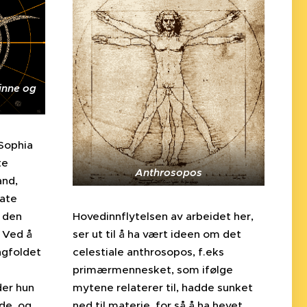
inne og
 Sophia
te
Anthrosopos
and,
mate
Hovedinnflytelsen av arbeidet her,
r den
ser ut til å ha vært ideen om det
 Ved å
celestiale anthrosopos, f.eks
gfoldet
primærmennesket, som ifølge
mytene relaterer til, hadde sunket
der hun
ned til materie, for så å ha hevet
bde, og