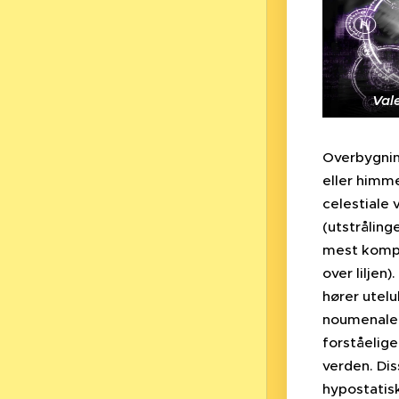
Val
Overbygnin
eller himm
celestiale
(utstrålinge
mest kompl
over liljen
hører utelu
noumenale,
forståelige
verden. Dis
hypostati