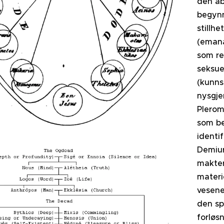
den ab
begynn
stillh
(emana
som re
seksue
(kunns
nysgjer
Plerom
som be
identi
Demiur
makter
materi
vesene
den sp
forløsn