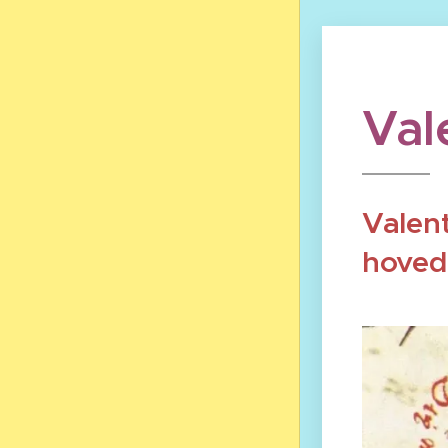
Val
Valent
hovedr