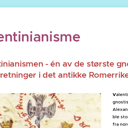
entinianisme
inianismen - én av de største gn
etninger i det antikke Romerrik
V
alent
gnosti
Alexand
ble st
fra nor