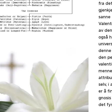
fra de
gjenkj
sanne 
Valent
av den
også h
univer
denne 
den pe
valent
mennes
attrib
selv, 
er å fi
gnosis 
det fy