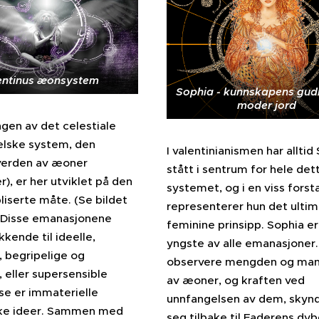
entinus æonsystem
Sophia - kunnskapens gud
moder jord
gen av det celestiale
elske system, den
I
valentinianismen har alltid
 verden av æoner
stått i sentrum for hele det
r), er her utviklet på den
systemet, og i en viss forst
iserte måte. (Se bildet
representerer hun det ulti
). Disse emanasjonene
feminine prinsipp. Sophia e
kkende til ideelle,
yngste av alle emanasjoner.
 begripelige og
observere mengden og man
, eller supersensible
av æoner, og kraften ved
se er immaterielle
unnfangelsen av dem, skyn
ske ideer. Sammen med
seg tilbake til Faderens dy