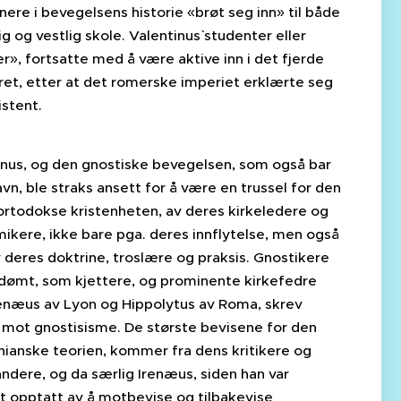
nere i bevegelsens historie «brøt seg inn» til både
ig og vestlig skole. Valentinus` studenter eller
er», fortsatte med å være aktive inn i det fjerde
ret, etter at det romerske imperiet erklærte seg
istent.
inus, og den gnostiske bevegelsen, som også bar
vn, ble straks ansett for å være en trussel for den
ortodokse kristenheten, av deres kirkeledere og
ikere, ikke bare pga. deres innflytelse, men også
 deres doktrine, troslære og praksis. Gnostikere
rdømt, som kjettere, og prominente kirkefedre
enæus av Lyon og Hippolytus av Roma, skrev
g mot gnostisisme. De største bevisene for den
inianske teorien, kommer fra dens kritikere og
ndere, og da særlig Irenæus, siden han var
lt opptatt av å motbevise og tilbakevise