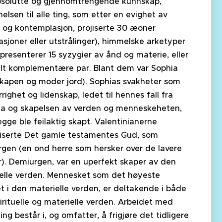
solutte og gjennomtrengende kunnskap,
elsen til alle ting, som etter en evighet av
et og kontemplasjon, projiserte 30 æoner
sjoner eller utstrålinger), himmelske arketyper
presenterer 15 syzygier av ånd og materie, eller
lt komplementære par. Blant dem var Sophia
kapen og moder jord). Sophias svakheter som
righet og lidenskap, ledet til hennes fall fra
a og skapelsen av verden og menneskeheten,
gge ble feilaktig skapt. Valentinianerne
fiserte Det gamle testamentes Gud, som
gen (en ond herre som hersker over de lavere
). Demiurgen, var en uperfekt skaper av den
elle verden. Mennesket som det høyeste
t i den materielle verden, er deltakende i både
irituelle og materielle verden. Arbeidet med
ing består i, og omfatter, å frigjøre det tidligere