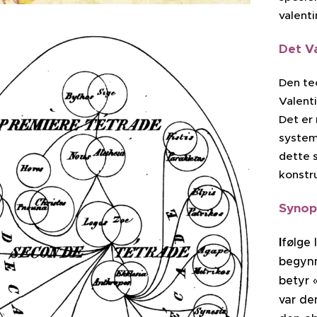
valent
Det V
Den teo
Valenti
Det er
system
dette 
konstru
Synop
I
følge 
begynn
betyr 
var de