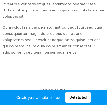
inventore veritatis et quasi architecto beatae vitae
dicta sunt explicabo nemo enim ipsam voluptatem quia
voluptas sit.
Quia voluptas sit aspernatur aut odit aut fugit sed quia
consequuntur magni dolores eos qui ratione
voluptatem sequi nesciunt neque porro quisquam est
qui dolorem ipsum quia dolor sit amet consectetur
adipisci velit sed quia non numquam eius.
Stand Sure
Get started
Create your website for free!
Powered by
Webnode