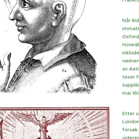
Når Rob
immatr
Oxford 
Hovedkr
inklude
nødven
av Aeli
teser f
supplik
mai 16
Etter u
London,
forsøk
videre