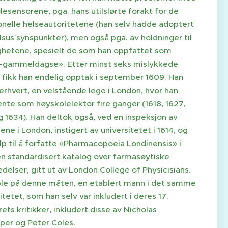
esensorene, pga. hans utilslørte forakt for de
jonelle helseautoritetene (han selv hadde adoptert
sus` synspunkter), men også pga. av holdninger til
hetene, spesielt de som han oppfattet som
-gammeldagse». Etter minst seks mislykkede
, fikk han endelig opptak i september 1609. Han
erhvert, en velstående lege i London, hvor han
jente som høyskolelektor fire ganger (1618, 1627,
g 1634). Han deltok også, ved en inspeksjon av
ne i London, instigert av universitetet i 1614, og
lp til å forfatte «Pharmacopoeia Londinensis» i
 en standardisert katalog over farmasøytiske
delser, gitt ut av London College of Physicisians.
ble på denne måten, en etablert mann i det samme
itetet, som han selv var inkludert i deres 17.
ets kritikker, inkludert disse av Nicholas
per og Peter Coles.