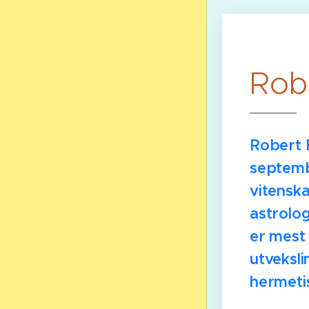
Rob
Robert 
septemb
vitenska
astrolo
er mest 
utveksl
hermetis