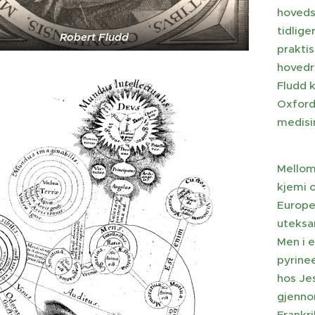
hoveds
tidlige
Robert Fludd
praktis
hovedr
Fludd k
Oxford,
medisin
Mellom
kjemi 
Europe
uteksam
Men i e
pyrinee
hos Jes
gjennom
Frankr