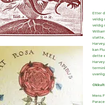
Etter d
veldig 
veldig
William
støtte,
Harvey,
kan Flu
dette 
Harveys
termin
uvanlig
Okkult
Mens F
Parace