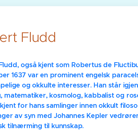
ert
Fludd
Fludd, også kjent som
Robertus de Fluctibus
er 1637 var en prominent engelsk paracel
pelige og okkulte interesser. Han står igjen
g, matematiker, kosmolog, kabbalist og ros
kjent for hans samlinger innen okkult filosofi
inger av syn med Johannes Kepler vedrøre
k tilnærming til kunnskap.