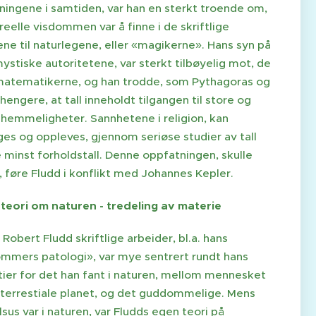
ningene i samtiden, var han en sterkt troende om,
reelle visdommen var å finne i de skriftlige
ne til naturlegene, eller «magikerne». Hans syn på
ystiske autoritetene, var sterkt tilbøyelig mot, de
matematikerne, og han trodde, som Pythagoras og
lhengere, at tall inneholdt tilgangen til store og
 hemmeligheter. Sannhetene i religion, kan
es og oppleves, gjennom seriøse studier av tall
 minst forholdstall. Denne oppfatningen, skulle
, føre Fludd i konflikt med Johannes Kepler.
 teori om naturen - tredeling av materie
Robert Fludd skriftlige arbeider, bl.a. hans
mmers patologi», var mye sentrert rundt hans
ier for det han fant i naturen, mellom mennesket
 terrestiale planet, og det guddommelige. Mens
sus var i naturen, var Fludds egen teori på