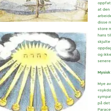
oppfat
at den 
arbeide
disse m
store 
hans ti
skjulte
oppdag
og ikke
senere
Mysisk
Mye av 
«sykdo
sympat
på det
Paracel