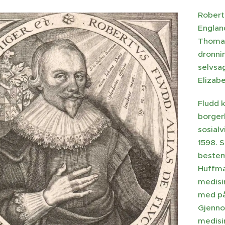
Robert 
England
Thomas
dronnin
selvsa
Elizab
Fludd 
borgerl
sosial
1598. S
bestem
Huffma
medisin
med på
Gjenno
medisi