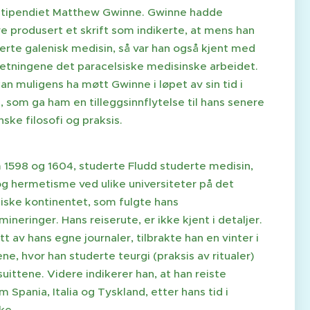
tipendiet Matthew Gwinne. Gwinne hadde
re produsert et skrift som indikerte, at mens han
erte galenisk medisin, så var han også kjent med
etningene det paracelsiske medisinske arbeidet.
an muligens ha møtt Gwinne i løpet av sin tid i
 som ga ham en tilleggsinnflytelse til hans senere
ske filosofi og praksis.
 1598 og 1604, studerte Fludd studerte medisin,
og hermetisme ved ulike universiteter på det
iske kontinentet, som fulgte hans
ineringer. Hans reiserute, er ikke kjent i detaljer.
tt av hans egne journaler, tilbrakte han en vinter i
ne, hvor han studerte teurgi (praksis av ritualer)
uittene. Videre indikerer han, at han reiste
 Spania, Italia og Tyskland, etter hans tid i
ike.