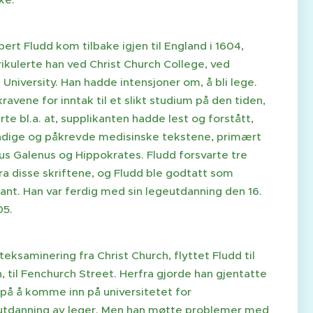
ert Fludd kom tilbake igjen til England i 1604,
ikulerte han ved Christ Church College, ved
University. Han hadde intensjoner om, å bli lege.
avene for inntak til et slikt studium på den tiden,
rte bl.a. at, supplikanten hadde lest og forstått,
dige og påkrevde medisinske tekstene, primært
us Galenus og Hippokrates. Fludd forsvarte tre
ra disse skriftene, og Fludd ble godtatt som
ant. Han var ferdig med sin legeutdanning den 16.
05.
teksaminering fra Christ Church, flyttet Fludd til
 til Fenchurch Street. Herfra gjorde han gjentatte
 på å komme inn på universitetet for
utdanning av leger. Men han møtte problemer med