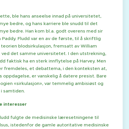
ette, ble hans anseelse innad på universitetet,
mye bedre, og hans karriere ble snudd til det
 mye bedre. Han kom bl.a. godt overens med sir
 Paddy. Fludd var en av de første, til å skriftlig
 teorien blodsirkulasjon, fremsatt av William
 ved det samme universitetet. I den utstrekning,
dd faktisk ha en sterk innflytelse på Harvey. Men
er fremdeles, et debattema, i den konteksten at,
 oppdagelse, er vanskelig å datere presist. Bare
logien «sirkulasjon», var temmelig ambisiøst og
 i samtiden.
e interesser
ludd fulgte de medisinske læresetningene til
lsus, istedenfor de gamle autoritative medisinske