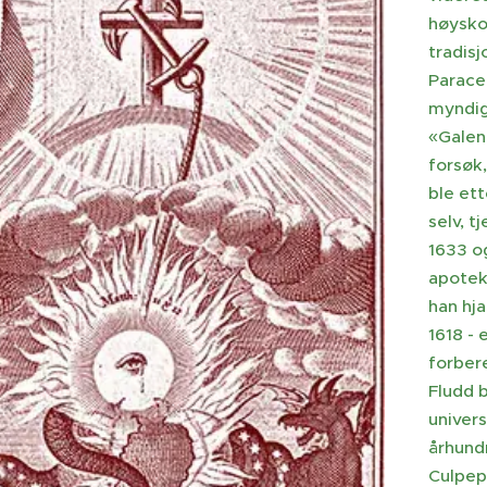
høyskol
tradis
Paracel
myndig
«Galen
forsøk
ble ett
selv, t
1633 o
apoteke
han hja
1618 -
forbere
Fludd 
univers
århundr
Culpep