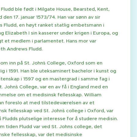
Fludd ble født i Milgate House, Bearsted, Kent,
 den 17. januar 1573/74. Han var sønn av sir
 Fludd, en høyt ranket statlig embetsmann i
g Elizabeth I sin kasserer under krigen i Europa, og
gt et medlem i parlamentet. Hans mor var
eth Andrews Fludd.
kom inn på St. John`s College, Oxford som en
ig i 1591. Han ble uteksaminert bachelor i kunst og
vitenskap i 1597 og en mastergrad i samme fag i
t. John`s College, var en av få i England med en
melse om et medisinsk fellesskap. William
n foreslo at med tilstedeværelsen av et
sk fellesskap ved St. John`s college i Oxford, var
 Fludds plutselige interesse for å studere medisin.
m tiden Fludd var ved St. Johns college, det
nske fellesskap, var det medisinske