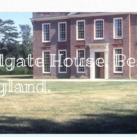
lgate House, Be
gland.