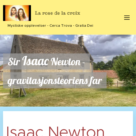
La rose de la croix
Mystiske opplevelser - Cerca Trova - Gratia Dei
Isaac
Sir
Newton -
gravitasjonsteoriens far
Isaac Newton